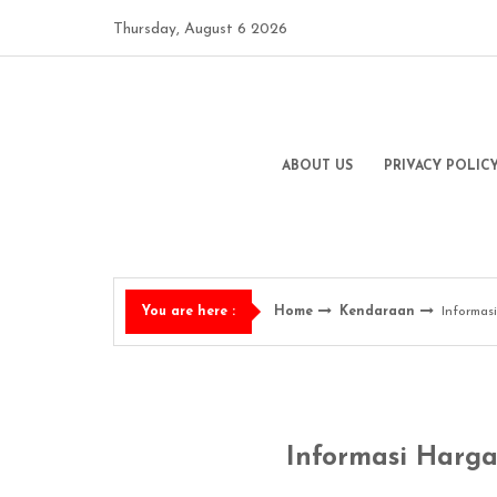
Skip
Thursday, August 6 2026
to
content
ABOUT US
PRIVACY POLIC
Home
Kendaraan
Informas
You are here :
Informasi Harga