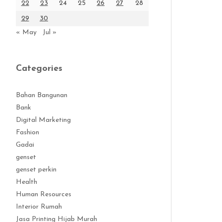
22
23
24
25
26
27
28
29
30
« May
Jul »
Categories
Bahan Bangunan
Bank
Digital Marketing
Fashion
Gadai
genset
genset perkin
Health
Human Resources
Interior Rumah
Jasa Printing Hijab Murah